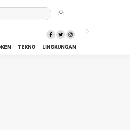
lu Ceria Tanah Papua
OKEN
TEKNO
LINGKUNGAN
aerah Rp23 Miliar Disorot