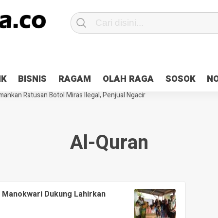
Patroli 2×24 jam di Kota Jayapura
Pesan Sejuk Polri di Deklarasi Pemi
IK
BISNIS
RAGAM
OLAH RAGA
SOSOK
N
ntani Terbakar
Hibah Pilkada Jayapura Cair 10 Persen, Deposit Kas D
ankan Ratusan Botol Miras Ilegal, Penjual Ngacir
Al-Quran
 Manokwari Dukung Lahirkan