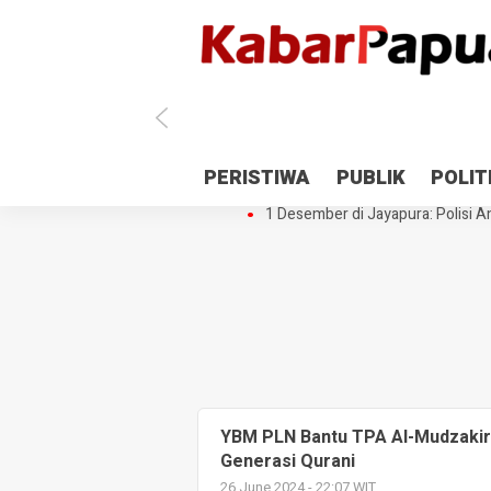
Antisipasi 1 Desember, TNI Polri 
PERISTIWA
PUBLIK
POLIT
Gedung Perpustakaan SMPN 5 Se
1 Desember di Jayapura: Polisi Am
YBM PLN Bantu TPA Al-Mudzakir
Generasi Qurani
26 June 2024 - 22:07 WIT