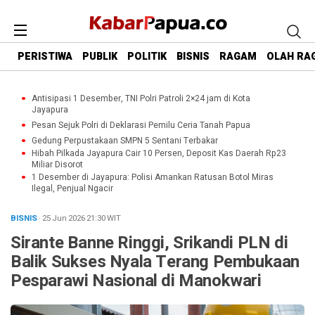
PERISTIWA
PUBLIK
POLITIK
BISNIS
RAGAM
OLAH RA
Antisipasi 1 Desember, TNI Polri Patroli 2×24 jam di Kota
Jayapura
Pesan Sejuk Polri di Deklarasi Pemilu Ceria Tanah Papua
Gedung Perpustakaan SMPN 5 Sentani Terbakar
Hibah Pilkada Jayapura Cair 10 Persen, Deposit Kas Daerah Rp23
Miliar Disorot
1 Desember di Jayapura: Polisi Amankan Ratusan Botol Miras
Ilegal, Penjual Ngacir
BISNIS
· 25 Jun 2026
21:30
WIT
Sirante Banne Ringgi, Srikandi PLN di
Balik Sukses Nyala Terang Pembukaan
Pesparawi Nasional di Manokwari