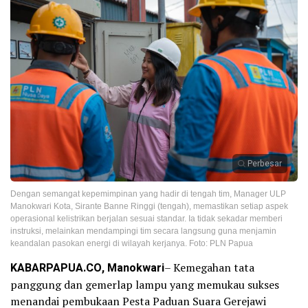
Perbesar
Dengan semangat kepemimpinan yang hadir di tengah tim, Manager ULP
Manokwari Kota, Sirante Banne Ringgi (tengah), memastikan setiap aspek
operasional kelistrikan berjalan sesuai standar. Ia tidak sekadar memberi
instruksi, melainkan mendampingi tim secara langsung guna menjamin
keandalan pasokan energi di wilayah kerjanya. Foto: PLN Papua
KABARPAPUA.CO, Manokwari
– Kemegahan tata
panggung dan gemerlap lampu yang memukau sukses
menandai pembukaan Pesta Paduan Suara Gerejawi