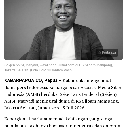
Perbesar
Sekjen AMSI, Maryadi, wafat pada Jumat sore di RS Siloam Mampang,
Jakarta Selatan. (Foto Dok: Nusantara Post)
KABARPAPUA.CO, Papua –
Kabar duka menyelimuti
dunia pers Indonesia. Keluarga besar Asosiasi Media Siber
Indonesia (AMSI) berduka, Sekertaris Jenderal (Sekjen)
AMSI, Maryadi meninggal dunia di RS Siloam Mampang,
Jakarta Selatan, Jumat sore, 3 Juli 2026.
Kepergian almarhum menjadi kehilangan yang sangat
mendalam, tak hanya bagi jajaran pengurus dan anggota