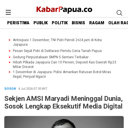
PERISTIWA
PUBLIK
POLITIK
BISNIS
RAGAM
OLAH RA
Antisipasi 1 Desember, TNI Polri Patroli 2×24 jam di Kota
Jayapura
Pesan Sejuk Polri di Deklarasi Pemilu Ceria Tanah Papua
Gedung Perpustakaan SMPN 5 Sentani Terbakar
Hibah Pilkada Jayapura Cair 10 Persen, Deposit Kas Daerah Rp23
Miliar Disorot
1 Desember di Jayapura: Polisi Amankan Ratusan Botol Miras
Ilegal, Penjual Ngacir
SOSOK
· 4 Jul 2026
07:35
WIT
Sekjen AMSI Maryadi Meninggal Dunia,
Sosok Lengkap Eksekutif Media Digital