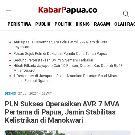
PERISTIWA
PUBLIK
POLITIK
BISNIS
RAGAM
OLAH RA
Antisipasi 1 Desember, TNI Polri Patroli 2×24 jam di Kota
Jayapura
Pesan Sejuk Polri di Deklarasi Pemilu Ceria Tanah Papua
Gedung Perpustakaan SMPN 5 Sentani Terbakar
Hibah Pilkada Jayapura Cair 10 Persen, Deposit Kas Daerah Rp23
Miliar Disorot
1 Desember di Jayapura: Polisi Amankan Ratusan Botol Miras
Ilegal, Penjual Ngacir
BISNIS
· 27 Jun 2025
14:32
WIT
PLN Sukses Operasikan AVR 7 MVA
Pertama di Papua, Jamin Stabilitas
Kelistrikan di Manokwari