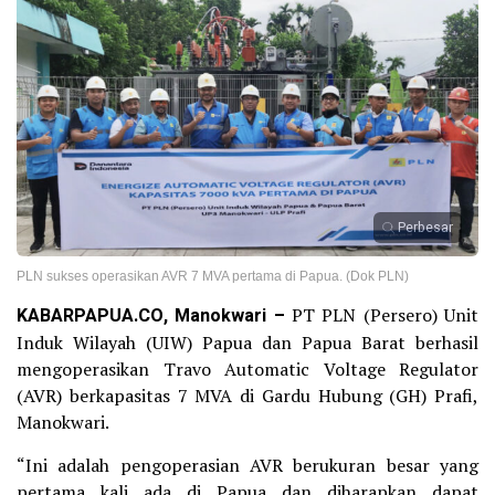
Perbesar
PLN sukses operasikan AVR 7 MVA pertama di Papua. (Dok PLN)
KABARPAPUA.CO, Manokwari –
PT PLN (Persero) Unit
Induk Wilayah (UIW) Papua dan Papua Barat berhasil
mengoperasikan Travo Automatic Voltage Regulator
(AVR) berkapasitas 7 MVA di Gardu Hubung (GH) Prafi,
Manokwari.
“Ini adalah pengoperasian AVR berukuran besar yang
pertama kali ada di Papua dan diharapkan dapat