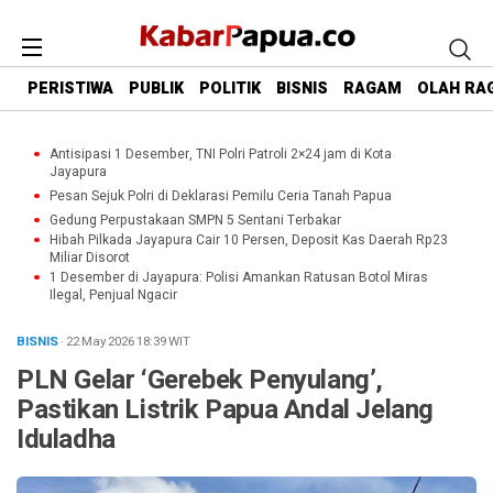
PERISTIWA
PUBLIK
POLITIK
BISNIS
RAGAM
OLAH RA
Antisipasi 1 Desember, TNI Polri Patroli 2×24 jam di Kota
Jayapura
Pesan Sejuk Polri di Deklarasi Pemilu Ceria Tanah Papua
Gedung Perpustakaan SMPN 5 Sentani Terbakar
Hibah Pilkada Jayapura Cair 10 Persen, Deposit Kas Daerah Rp23
Miliar Disorot
1 Desember di Jayapura: Polisi Amankan Ratusan Botol Miras
Ilegal, Penjual Ngacir
BISNIS
· 22 May 2026
18:39
WIT
PLN Gelar ‘Gerebek Penyulang’,
Pastikan Listrik Papua Andal Jelang
Iduladha