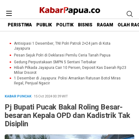
PERISTIWA
PUBLIK
POLITIK
BISNIS
RAGAM
OLAH RA
Antisipasi 1 Desember, TNI Polri Patroli 2×24 jam di Kota
Jayapura
Pesan Sejuk Polri di Deklarasi Pemilu Ceria Tanah Papua
Gedung Perpustakaan SMPN 5 Sentani Terbakar
Hibah Pilkada Jayapura Cair 10 Persen, Deposit Kas Daerah Rp23
Miliar Disorot
1 Desember di Jayapura: Polisi Amankan Ratusan Botol Miras
Ilegal, Penjual Ngacir
KABAR PUNCAK
· 15 Oct 2024
00:39
WIT
Pj Bupati Pucak Bakal Roling Besar-
besaran Kepala OPD dan Kadistrik Tak
Disiplin