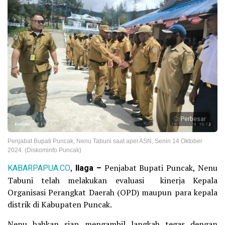
Perbesar
Penjabat Bupati Puncak, Nenu Tabuni saat apel ASN, Senin 14 Oktober
2024. (Diskominfo Puncak)
KABARPAPUA.CO
,
Ilaga –
Penjabat Bupati Puncak, Nenu
Tabuni telah melakukan evaluasi kinerja Kepala
Organisasi Perangkat Daerah (OPD) maupun para kepala
distrik di Kabupaten Puncak.
Nenu bahkan siap mengambil langkah tegas dengan