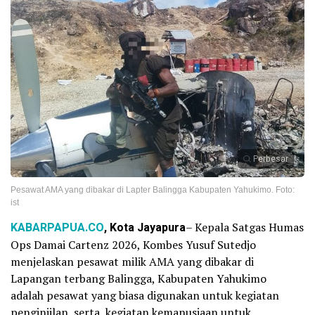
Perbesar
Pesawat AMA yang dibakar di Lapter Balingga Kabupaten Yahukimo. Foto:
ist
KABARPAPUA.CO
, Kota Jayapura
– Kepala Satgas Humas
Ops Damai Cartenz 2026, Kombes Yusuf Sutedjo
menjelaskan pesawat milik AMA yang dibakar di
Lapangan terbang Balingga, Kabupaten Yahukimo
adalah pesawat yang biasa digunakan untuk kegiatan
penginjilan, serta kegiatan kemanusiaan untuk