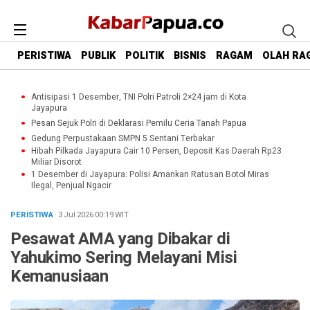
PERISTIWA
PUBLIK
POLITIK
BISNIS
RAGAM
OLAH RA
Antisipasi 1 Desember, TNI Polri Patroli 2×24 jam di Kota
Jayapura
Pesan Sejuk Polri di Deklarasi Pemilu Ceria Tanah Papua
Gedung Perpustakaan SMPN 5 Sentani Terbakar
Hibah Pilkada Jayapura Cair 10 Persen, Deposit Kas Daerah Rp23
Miliar Disorot
1 Desember di Jayapura: Polisi Amankan Ratusan Botol Miras
Ilegal, Penjual Ngacir
PERISTIWA
· 3 Jul 2026
00:19
WIT
Pesawat AMA yang Dibakar di
Yahukimo Sering Melayani Misi
Kemanusiaan