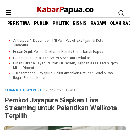
PERISTIWA
PUBLIK
POLITIK
BISNIS
RAGAM
OLAH RA
Antisipasi 1 Desember, TNI Polri Patroli 2×24 jam di Kota
Jayapura
Pesan Sejuk Polri di Deklarasi Pemilu Ceria Tanah Papua
Gedung Perpustakaan SMPN 5 Sentani Terbakar
Hibah Pilkada Jayapura Cair 10 Persen, Deposit Kas Daerah Rp23
Miliar Disorot
1 Desember di Jayapura: Polisi Amankan Ratusan Botol Miras
Ilegal, Penjual Ngacir
KABAR KOTA JAYAPURA
· 12 Feb 2025
21:15
WIT
Pemkot Jayapura Siapkan Live
Streaming untuk Pelantikan Walikota
Terpilih