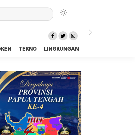
lu Ceria Tanah Papua
OKEN
TEKNO
LINGKUNGAN
aerah Rp23 Miliar Disorot