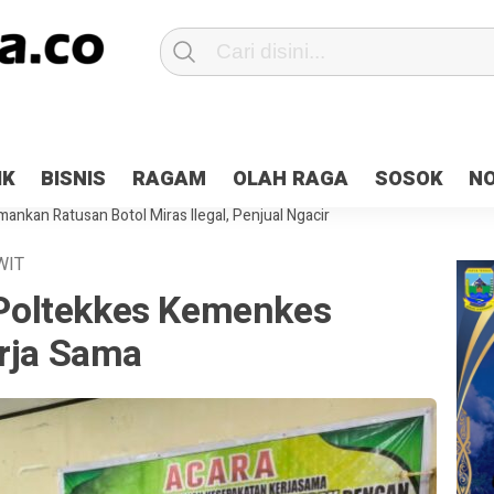
Patroli 2×24 jam di Kota Jayapura
Pesan Sejuk Polri di Deklarasi Pemi
IK
BISNIS
RAGAM
OLAH RAGA
SOSOK
N
ntani Terbakar
Hibah Pilkada Jayapura Cair 10 Persen, Deposit Kas D
ankan Ratusan Botol Miras Ilegal, Penjual Ngacir
WIT
oltekkes Kemenkes
erja Sama