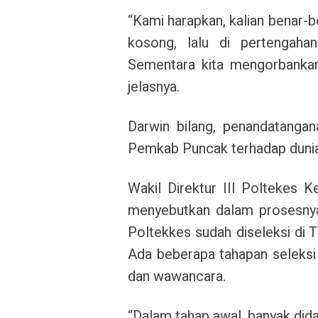
“Kami harapkan, kalian benar-
kosong, lalu di pertengaha
Sementara kita mengorbankan 
jelasnya.
Darwin bilang, penandatanga
Pemkab Puncak terhadap dunia
Wakil Direktur III Poltekes
menyebutkan dalam prosesnya
Poltekkes sudah diseleksi di Ti
Ada beberapa tahapan seleksi 
dan wawancara.
“Dalam tahap awal, banyak did