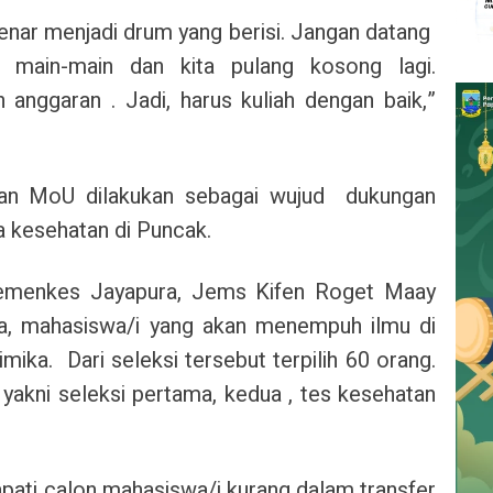
benar menjadi drum yang berisi. Jangan datang
n main-main dan kita pulang kosong lagi.
anggaran . Jadi, harus kuliah dengan baik,”
nan MoU dilakukan sebagai wujud dukungan
 kesehatan di Puncak.
 Kemenkes Jayapura, Jems Kifen Roget Maay
, mahasiswa/i yang akan menempuh ilmu di
mika. Dari seleksi tersebut terpilih 60 orang.
yakni seleksi pertama, kedua , tes kesehatan
apati calon mahasiswa/i kurang dalam transfer