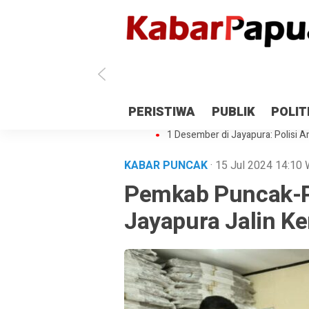
Antisipasi 1 Desember, TNI Polri 
PERISTIWA
PUBLIK
POLIT
Gedung Perpustakaan SMPN 5 Se
1 Desember di Jayapura: Polisi Am
KABAR PUNCAK
· 15 Jul 2024
14:10
Pemkab Puncak-P
Jayapura Jalin K