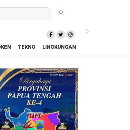
lu Ceria Tanah Papua
OKEN
TEKNO
LINGKUNGAN
aerah Rp23 Miliar Disorot