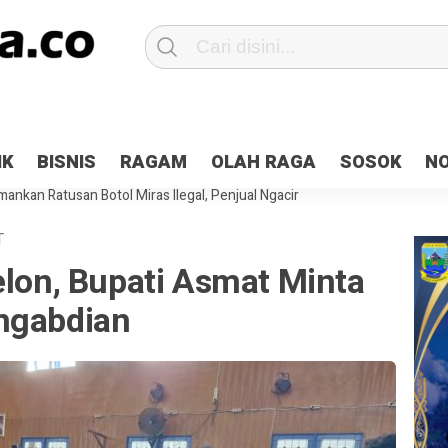
Patroli 2×24 jam di Kota Jayapura
Pesan Sejuk Polri di Deklarasi Pemi
IK
BISNIS
RAGAM
OLAH RAGA
SOSOK
N
ntani Terbakar
Hibah Pilkada Jayapura Cair 10 Persen, Deposit Kas D
ankan Ratusan Botol Miras Ilegal, Penjual Ngacir
T
elon, Bupati Asmat Minta
ngabdian