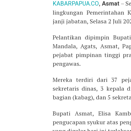
KABARPAPUA.CO
,
Asmat
– Se
lingkungan Pemerintahan 
janji jabatan, Selasa 2 Juli 20
Pelantikan dipimpin Bupa
Mandala, Agats, Asmat, Pa
pejabat pimpinan tinggi pr
pengawas.
Mereka terdiri dari 37 pej
sekretaris dinas, 3 kepala d
bagian (kabag), dan 5 sekretar
Bupati Asmat, Elisa Kam
pengucapan syukur atas peng
yang digelar hari ini terlak