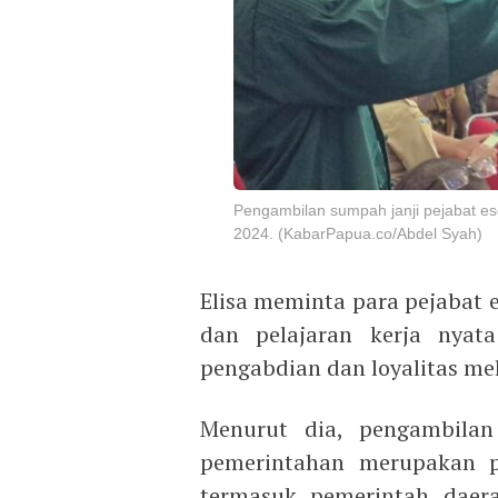
Pengambilan sumpah janji pejabat es
2024. (KabarPapua.co/Abdel Syah)
Elisa meminta para pejabat 
dan pelajaran kerja nyat
pengabdian dan loyalitas mela
Menurut dia, pengambila
pemerintahan merupakan pe
termasuk pemerintah daera