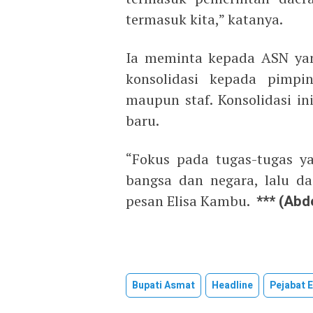
termasuk kita,” katanya.
Ia meminta kepada ASN yan
konsolidasi kepada pimpi
maupun staf. Konsolidasi i
baru.
“Fokus pada tugas-tugas y
bangsa dan negara, lalu da
pesan Elisa Kambu.
*** (Abd
Bupati Asmat
Headline
Pejabat 