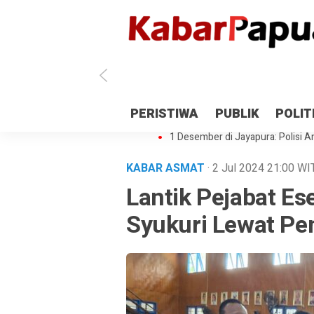
Antisipasi 1 Desember, TNI Polri 
PERISTIWA
PUBLIK
POLIT
Gedung Perpustakaan SMPN 5 Se
1 Desember di Jayapura: Polisi Am
KABAR ASMAT
· 2 Jul 2024
21:00
WI
Lantik Pejabat Es
Syukuri Lewat Pe