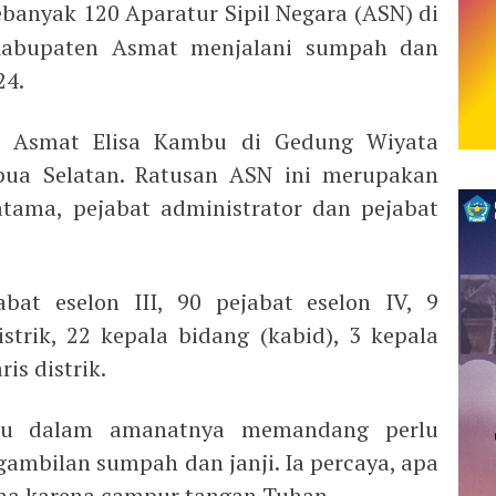
banyak 120 Aparatur Sipil Negara (ASN) di
Kabupaten Asmat menjalani sumpah dan
24.
ti Asmat Elisa Kambu di Gedung Wiyata
pua Selatan. Ratusan ASN ini merupakan
atama, pejabat administrator dan pejabat
abat eselon III, 90 pejabat eselon IV, 9
istrik, 22 kepala bidang (kabid), 3 kepala
is distrik.
bu dalam amanatnya memandang perlu
ambilan sumpah dan janji. Ia percaya, apa
sana karena campur tangan Tuhan.