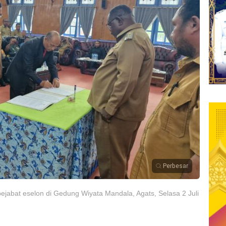
Perbesar
pejabat eselon di Gedung Wiyata Mandala, Agats, Selasa 2 Juli