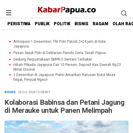
PERISTIWA
PUBLIK
POLITIK
BISNIS
RAGAM
OLAH RA
Antisipasi 1 Desember, TNI Polri Patroli 2×24 jam di Kota
Jayapura
Pesan Sejuk Polri di Deklarasi Pemilu Ceria Tanah Papua
Gedung Perpustakaan SMPN 5 Sentani Terbakar
Hibah Pilkada Jayapura Cair 10 Persen, Deposit Kas Daerah Rp23
Miliar Disorot
1 Desember di Jayapura: Polisi Amankan Ratusan Botol Miras
Ilegal, Penjual Ngacir
BISNIS
· 24 Oct 2024
13:08
WIT
Kolaborasi Babinsa dan Petani Jagung
di Merauke untuk Panen Melimpah