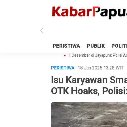
Antisipasi 1 Desember, TNI Polri 
PERISTIWA
PUBLIK
POLIT
Gedung Perpustakaan SMPN 5 Se
1 Desember di Jayapura: Polisi Am
PERISTIWA
· 18 Jan 2025
13:28
WIT
Isu Karyawan Smar
OTK Hoaks, Polisi