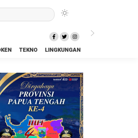
lu Ceria Tanah Papua
OKEN
TEKNO
LINGKUNGAN
aerah Rp23 Miliar Disorot