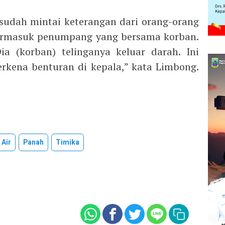
 sudah mintai keterangan dari orang-orang
 termasuk penumpang yang bersama korban.
a (korban) telinganya keluar darah. Ini
erkena benturan di kepala,” kata Limbong.
 Air
Panah
Timika