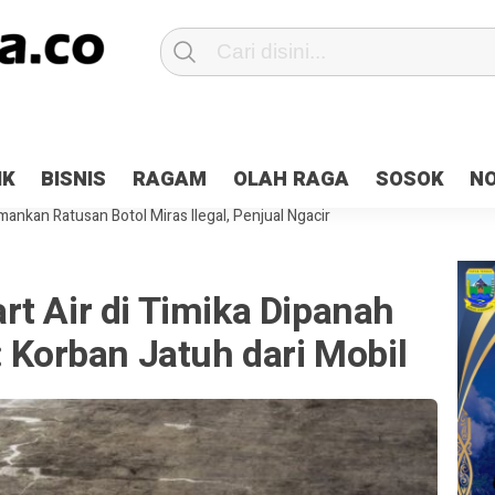
Patroli 2×24 jam di Kota Jayapura
Pesan Sejuk Polri di Deklarasi Pemi
IK
BISNIS
RAGAM
OLAH RAGA
SOSOK
N
ntani Terbakar
Hibah Pilkada Jayapura Cair 10 Persen, Deposit Kas D
ankan Ratusan Botol Miras Ilegal, Penjual Ngacir
t Air di Timika Dipanah
: Korban Jatuh dari Mobil