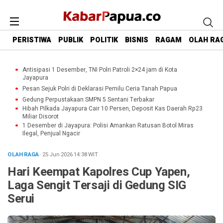
PERISTIWA
PUBLIK
POLITIK
BISNIS
RAGAM
OLAH RA
Antisipasi 1 Desember, TNI Polri Patroli 2×24 jam di Kota
Jayapura
Pesan Sejuk Polri di Deklarasi Pemilu Ceria Tanah Papua
Gedung Perpustakaan SMPN 5 Sentani Terbakar
Hibah Pilkada Jayapura Cair 10 Persen, Deposit Kas Daerah Rp23
Miliar Disorot
1 Desember di Jayapura: Polisi Amankan Ratusan Botol Miras
Ilegal, Penjual Ngacir
OLAH RAGA
· 25 Jun 2026
14:38
WIT
Hari Keempat Kapolres Cup Yapen,
Laga Sengit Tersaji di Gedung SIG
Serui