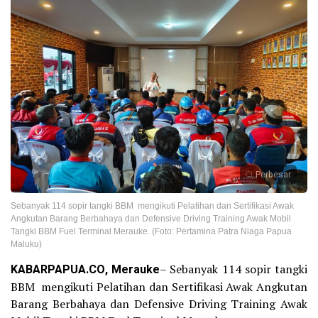
Perbesar
Sebanyak 114 sopir tangki BBM mengikuti Pelatihan dan Sertifikasi Awak
Angkutan Barang Berbahaya dan Defensive Driving Training Awak Mobil
Tangki BBM Fuel Terminal Merauke. (Foto: Pertamina Patra Niaga Papua
Maluku)
KABARPAPUA.CO, Merauke
– Sebanyak 114 sopir tangki
BBM mengikuti Pelatihan dan Sertifikasi Awak Angkutan
Barang Berbahaya dan Defensive Driving Training Awak