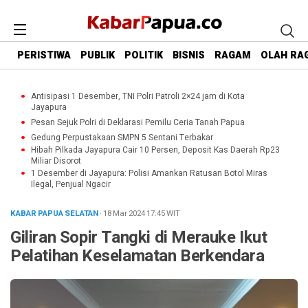
PERISTIWA
PUBLIK
POLITIK
BISNIS
RAGAM
OLAH RA
Antisipasi 1 Desember, TNI Polri Patroli 2×24 jam di Kota
Jayapura
Pesan Sejuk Polri di Deklarasi Pemilu Ceria Tanah Papua
Gedung Perpustakaan SMPN 5 Sentani Terbakar
Hibah Pilkada Jayapura Cair 10 Persen, Deposit Kas Daerah Rp23
Miliar Disorot
1 Desember di Jayapura: Polisi Amankan Ratusan Botol Miras
Ilegal, Penjual Ngacir
KABAR PAPUA SELATAN
· 18 Mar 2024
17:45
WIT
Giliran Sopir Tangki di Merauke Ikut
Pelatihan Keselamatan Berkendara