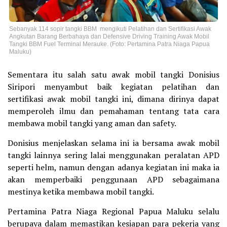
Sebanyak 114 sopir tangki BBM mengikuti Pelatihan dan Sertifikasi Awak
Angkutan Barang Berbahaya dan Defensive Driving Training Awak Mobil
Tangki BBM Fuel Terminal Merauke. (Foto: Pertamina Patra Niaga Papua
Maluku)
Sementara itu salah satu awak mobil tangki Donisius
Siripori menyambut baik kegiatan pelatihan dan
sertifikasi awak mobil tangki ini, dimana dirinya dapat
memperoleh ilmu dan pemahaman tentang tata cara
membawa mobil tangki yang aman dan safety.
Donisius menjelaskan selama ini ia bersama awak mobil
tangki lainnya sering lalai menggunakan peralatan APD
seperti helm, namun dengan adanya kegiatan ini maka ia
akan memperbaiki penggunaan APD sebagaimana
mestinya ketika membawa mobil tangki.
Pertamina Patra Niaga Regional Papua Maluku selalu
berupaya dalam memastikan kesiapan para pekerja yang