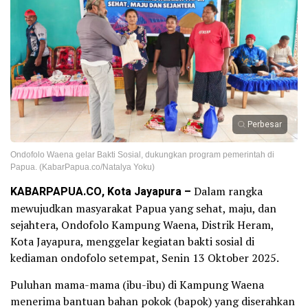
Perbesar
Ondofolo Waena gelar Bakti Sosial, dukungkan program pemerintah di
Papua. (KabarPapua.co/Natalya Yoku)
KABARPAPUA.CO, Kota Jayapura –
Dalam rangka
mewujudkan masyarakat Papua yang sehat, maju, dan
sejahtera, Ondofolo Kampung Waena, Distrik Heram,
Kota Jayapura, menggelar kegiatan bakti sosial di
kediaman ondofolo setempat, Senin 13 Oktober 2025.
Puluhan mama-mama (ibu-ibu) di Kampung Waena
menerima bantuan bahan pokok (bapok) yang diserahkan