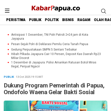
PERISTIWA
PUBLIK
POLITIK
BISNIS
RAGAM
OLAH RA
Antisipasi 1 Desember, TNI Polri Patroli 2×24 jam di Kota
Jayapura
Pesan Sejuk Polri di Deklarasi Pemilu Ceria Tanah Papua
Gedung Perpustakaan SMPN 5 Sentani Terbakar
Hibah Pilkada Jayapura Cair 10 Persen, Deposit Kas Daerah Rp23
Miliar Disorot
1 Desember di Jayapura: Polisi Amankan Ratusan Botol Miras
Ilegal, Penjual Ngacir
PUBLIK
· 13 Oct 2025
19:15
WIT
Dukung Program Pemerintah di Papua,
Ondofolo Waena Gelar Bakti Sosial