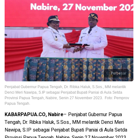
Perbesar
Penjabat Gubernur Papua Tengah, Dr. Ribka Haluk, S.Sos., MM melantik
Denci Meri Nawipa, S.IP sebagai Penjabat Bupati Paniai di Aula Setda
Provinsi Papua Tengah, Nabire, Senin 27 November 2023. Foto: Pemprov
Papua Tengah.
KABARPAPUA.CO, Nabire
– Penjabat Gubernur Papua
Tengah, Dr. Ribka Haluk, S.Sos., MM melantik Denci Meri
Nawipa, S.IP sebagai Penjabat Bupati Paniai di Aula Setda
Provinsi Papua Tengah, Nabire, Senin 27 November 2023.