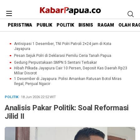
PERISTIWA
PUBLIK
POLITIK
BISNIS
RAGAM
OLAH RA
Antisipasi 1 Desember, TNI Polri Patroli 2×24 jam di Kota
Jayapura
Pesan Sejuk Polri di Deklarasi Pemilu Ceria Tanah Papua
Gedung Perpustakaan SMPN 5 Sentani Terbakar
Hibah Pilkada Jayapura Cair 10 Persen, Deposit Kas Daerah Rp23
Miliar Disorot
1 Desember di Jayapura: Polisi Amankan Ratusan Botol Miras
Ilegal, Penjual Ngacir
POLITIK
· 18 Jun 2026
22:52
WIT
Analisis Pakar Politik: Soal Reformasi
Jilid II