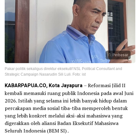
Perbesar
Pakar politik sekaligus direktur eksekutif NSL Political Consultant and
Strategic Campaign Nasarudin Sili Luli. Foto: ist
KABARPAPUA.CO, Kota Jayapura
– Reformasi Jilid II
kembali memasuki ruang publik Indonesia pada awal Juni
2026. Istilah yang selama ini lebih banyak hidup dalam
percakapan media sosial tiba-tiba memperoleh bentuk
yang lebih konkret melalui aksi-aksi mahasiswa yang
digerakkan oleh aliansi Badan Eksekutif Mahasiswa
Seluruh Indonesia (BEM SI) .