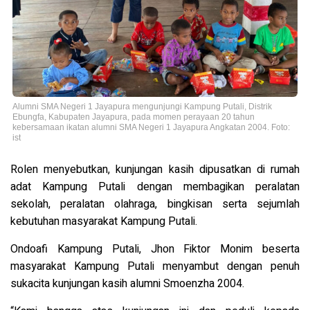
Alumni SMA Negeri 1 Jayapura mengunjungi Kampung Putali, Distrik
Ebungfa, Kabupaten Jayapura, pada momen perayaan 20 tahun
kebersamaan ikatan alumni SMA Negeri 1 Jayapura Angkatan 2004. Foto:
ist
Rolen menyebutkan, kunjungan kasih dipusatkan di rumah
adat Kampung Putali dengan membagikan peralatan
sekolah, peralatan olahraga, bingkisan serta sejumlah
kebutuhan masyarakat Kampung Putali.
Ondoafi Kampung Putali, Jhon Fiktor Monim beserta
masyarakat Kampung Putali menyambut dengan penuh
sukacita kunjungan kasih alumni Smoenzha 2004.