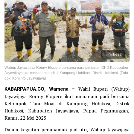
Perbesar
Wabup Jayawijaya Ronny Elopere bersama para pimpinan OPD Kabupaten
Jayawijaya ikut menanam padi di Kampung Hubikosi, Distrik Hubikosi. (Foto
dok: Kominfo Jayawijaya)
KABARPAPUA.CO,
Wamena –
Wakil Bupati (Wabup)
Jayawijaya Ronny Elopere ikut menanam padi bersama
Kelompok Tani Moai di Kampung Hubikosi, Distrik
Hubikosi, Kabupaten Jayawijaya, Papua Pegunungan,
Kamis, 22 Mei 2025.
Dalam kegiatan penanaman padi itu, Wabup Jayawijaya