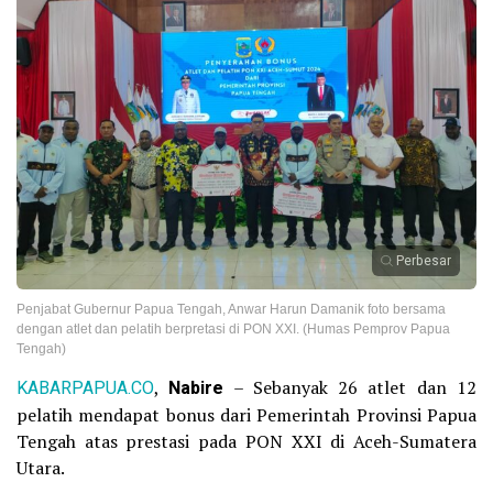
Perbesar
Penjabat Gubernur Papua Tengah, Anwar Harun Damanik foto bersama
dengan atlet dan pelatih berpretasi di PON XXI. (Humas Pemprov Papua
Tengah)
KABARPAPUA.CO
,
Nabire
– Sebanyak 26 atlet dan 12
pelatih mendapat bonus dari Pemerintah Provinsi Papua
Tengah atas prestasi pada PON XXI di Aceh-Sumatera
Utara.