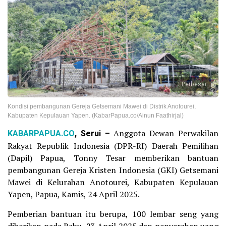
Perbesar
Kondisi pembangunan Gereja Getsemani Mawei di Distrik Anotourei,
Kabupaten Kepulauan Yapen. (KabarPapua.co/Ainun Faathirjal)
KABARPAPUA.CO
, Serui –
Anggota Dewan Perwakilan
Rakyat Republik Indonesia (DPR-RI) Daerah Pemilihan
(Dapil) Papua, Tonny Tesar memberikan bantuan
pembangunan Gereja Kristen Indonesia (GKI) Getsemani
Mawei di Kelurahan Anotourei, Kabupaten Kepulauan
Yapen, Papua, Kamis, 24 April 2025.
Pemberian bantuan itu berupa, 100 lembar seng yang