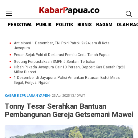
PERISTIWA
PUBLIK
POLITIK
BISNIS
RAGAM
OLAH RA
Antisipasi 1 Desember, TNI Polri Patroli 2×24 jam di Kota
Jayapura
Pesan Sejuk Polri di Deklarasi Pemilu Ceria Tanah Papua
Gedung Perpustakaan SMPN 5 Sentani Terbakar
Hibah Pilkada Jayapura Cair 10 Persen, Deposit Kas Daerah Rp23
Miliar Disorot
1 Desember di Jayapura: Polisi Amankan Ratusan Botol Miras
Ilegal, Penjual Ngacir
KABAR KEPULAUAN YAPEN
· 25 Apr 2025
13:10
WIT
Tonny Tesar Serahkan Bantuan
Pembangunan Gereja Getsemani Mawei