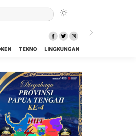
lu Ceria Tanah Papua
OKEN
TEKNO
LINGKUNGAN
aerah Rp23 Miliar Disorot