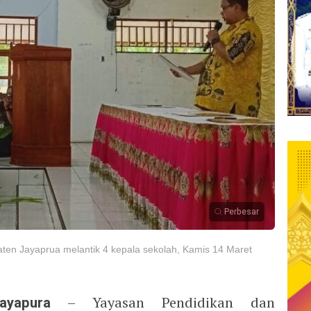
Perbesar
aten Jayaprua melantik 4 kepala sekolah, Kamis 14 Maret
ayapura
– Yayasan Pendidikan dan