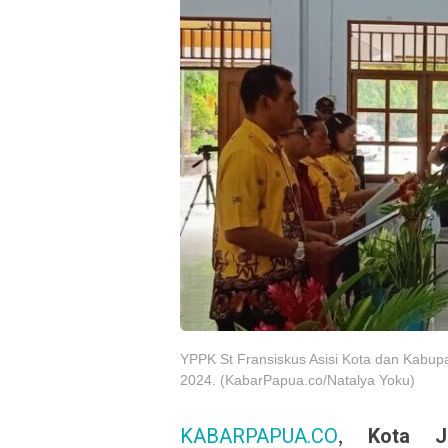
YPPK St Fransiskus Asisi Kota dan Kabup
2024. (KabarPapua.co/Natalya Yoku)
KABARPAPUA.CO
,
Kota J