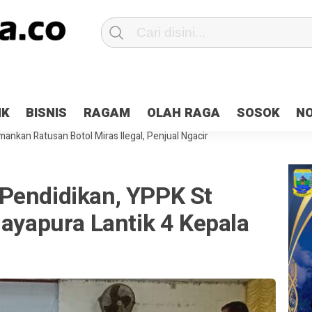
Patroli 2×24 jam di Kota Jayapura
Pesan Sejuk Polri di Deklarasi Pemi
IK
BISNIS
RAGAM
OLAH RAGA
SOSOK
N
ntani Terbakar
Hibah Pilkada Jayapura Cair 10 Persen, Deposit Kas D
ankan Ratusan Botol Miras Ilegal, Penjual Ngacir
Pendidikan, YPPK St
Jayapura Lantik 4 Kepala