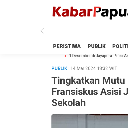
Antisipasi 1 Desember, TNI Polri 
PERISTIWA
PUBLIK
POLIT
Gedung Perpustakaan SMPN 5 Se
1 Desember di Jayapura: Polisi Am
PUBLIK
· 14 Mar 2024
18:32
WIT
Tingkatkan Mutu 
Fransiskus Asisi 
Sekolah