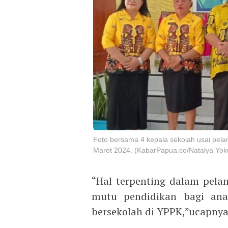
Foto bersama 4 kepala sekolah usai pelan
Maret 2024. (KabarPapua.co/Natalya Yok
“Hal terpenting dalam pela
mutu pendidikan bagi ana
bersekolah di YPPK,”ucapnya