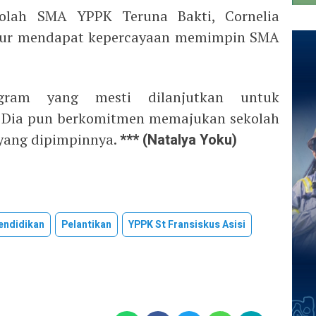
kolah SMA YPPK Teruna Bakti, Cornelia
kur mendapat kepercayaan memimpin SMA
gram yang mesti dilanjutkan untuk
. Dia pun berkomitmen memajukan sekolah
 yang dipimpinnya.
*** (Natalya Yoku)
endidikan
Pelantikan
YPPK St Fransiskus Asisi