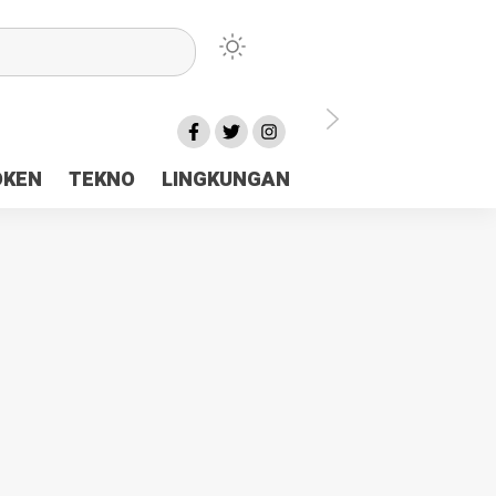
lu Ceria Tanah Papua
OKEN
TEKNO
LINGKUNGAN
aerah Rp23 Miliar Disorot