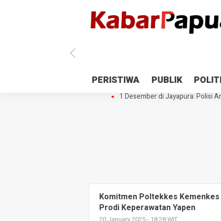
Antisipasi 1 Desember, TNI Polri 
PERISTIWA
PUBLIK
POLIT
Gedung Perpustakaan SMPN 5 Se
1 Desember di Jayapura: Polisi Am
Komitmen Poltekkes Kemenkes 
Prodi Keperawatan Yapen
20 January 2025 - 18:28 WIT