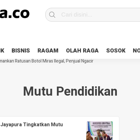
Patroli 2×24 jam di Kota Jayapura
Pesan Sejuk Polri di Deklarasi Pemi
IK
BISNIS
RAGAM
OLAH RAGA
SOSOK
N
ntani Terbakar
Hibah Pilkada Jayapura Cair 10 Persen, Deposit Kas D
ankan Ratusan Botol Miras Ilegal, Penjual Ngacir
Mutu Pendidikan
Jayapura Tingkatkan Mutu