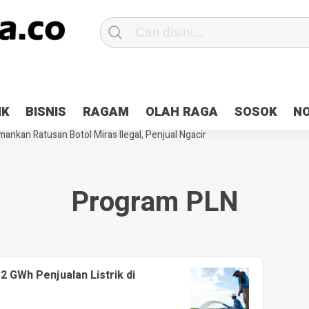
Patroli 2×24 jam di Kota Jayapura
Pesan Sejuk Polri di Deklarasi Pemi
IK
BISNIS
RAGAM
OLAH RAGA
SOSOK
N
ntani Terbakar
Hibah Pilkada Jayapura Cair 10 Persen, Deposit Kas D
ankan Ratusan Botol Miras Ilegal, Penjual Ngacir
Program PLN
2 GWh Penjualan Listrik di