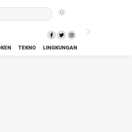
lu Ceria Tanah Papua
OKEN
TEKNO
LINGKUNGAN
aerah Rp23 Miliar Disorot