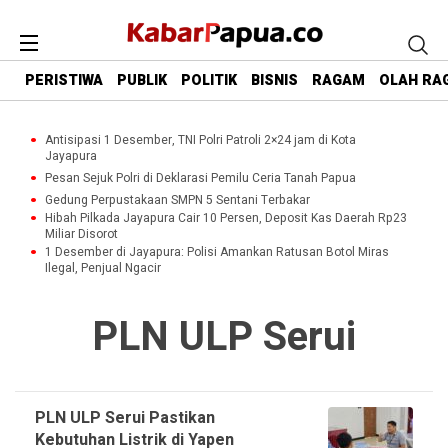
PERISTIWA
PUBLIK
POLITIK
BISNIS
RAGAM
OLAH RA
Antisipasi 1 Desember, TNI Polri Patroli 2×24 jam di Kota
Jayapura
Pesan Sejuk Polri di Deklarasi Pemilu Ceria Tanah Papua
Gedung Perpustakaan SMPN 5 Sentani Terbakar
Hibah Pilkada Jayapura Cair 10 Persen, Deposit Kas Daerah Rp23
Miliar Disorot
1 Desember di Jayapura: Polisi Amankan Ratusan Botol Miras
Ilegal, Penjual Ngacir
PLN ULP Serui
PLN ULP Serui Pastikan
Kebutuhan Listrik di Yapen