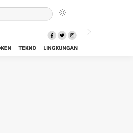
lu Ceria Tanah Papua
OKEN
TEKNO
LINGKUNGAN
aerah Rp23 Miliar Disorot