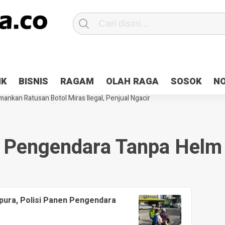
Patroli 2×24 jam di Kota Jayapura
Pesan Sejuk Polri di Deklarasi Pemi
IK
BISNIS
RAGAM
OLAH RAGA
SOSOK
N
ntani Terbakar
Hibah Pilkada Jayapura Cair 10 Persen, Deposit Kas D
ankan Ratusan Botol Miras Ilegal, Penjual Ngacir
Pengendara Tanpa Helm
pura, Polisi Panen Pengendara