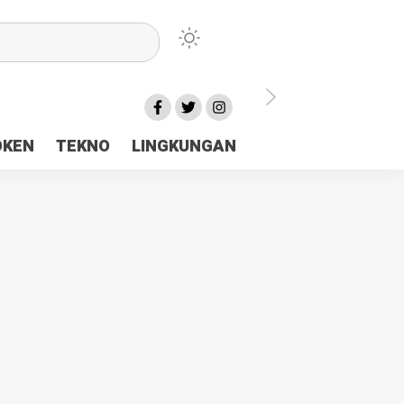
lu Ceria Tanah Papua
OKEN
TEKNO
LINGKUNGAN
aerah Rp23 Miliar Disorot