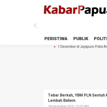
Antisipasi 1 Desember, TNI Polri 
PERISTIWA
PUBLIK
POLIT
Gedung Perpustakaan SMPN 5 Se
1 Desember di Jayapura: Polisi Am
Tebar Berkah, YBM PLN Sentuh K
Lembah Baliem
18 December 2025 - 23:57 WIT