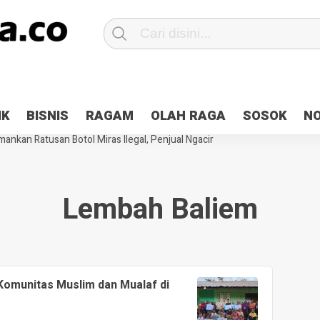
Patroli 2×24 jam di Kota Jayapura
Pesan Sejuk Polri di Deklarasi Pemi
IK
BISNIS
RAGAM
OLAH RAGA
SOSOK
N
ntani Terbakar
Hibah Pilkada Jayapura Cair 10 Persen, Deposit Kas D
ankan Ratusan Botol Miras Ilegal, Penjual Ngacir
Lembah Baliem
omunitas Muslim dan Mualaf di