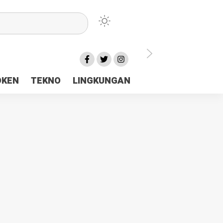
lu Ceria Tanah Papua
OKEN
TEKNO
LINGKUNGAN
aerah Rp23 Miliar Disorot