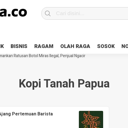
Patroli 2×24 jam di Kota Jayapura
Pesan Sejuk Polri di Deklarasi Pemi
IK
BISNIS
RAGAM
OLAH RAGA
SOSOK
N
ntani Terbakar
Hibah Pilkada Jayapura Cair 10 Persen, Deposit Kas D
ankan Ratusan Botol Miras Ilegal, Penjual Ngacir
Kopi Tanah Papua
 Ajang Pertemuan Barista