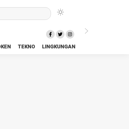
lu Ceria Tanah Papua
OKEN
TEKNO
LINGKUNGAN
aerah Rp23 Miliar Disorot