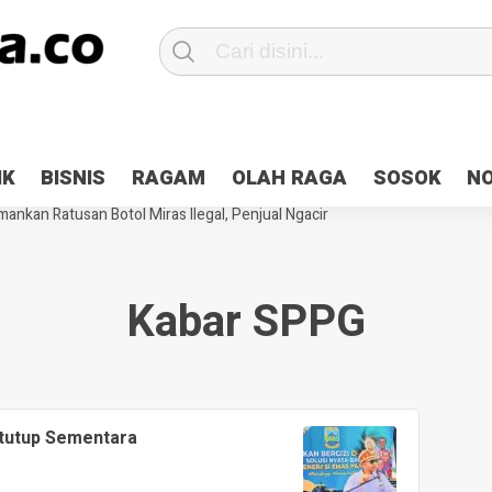
Patroli 2×24 jam di Kota Jayapura
Pesan Sejuk Polri di Deklarasi Pemi
IK
BISNIS
RAGAM
OLAH RAGA
SOSOK
N
ntani Terbakar
Hibah Pilkada Jayapura Cair 10 Persen, Deposit Kas D
ankan Ratusan Botol Miras Ilegal, Penjual Ngacir
Kabar SPPG
Ditutup Sementara