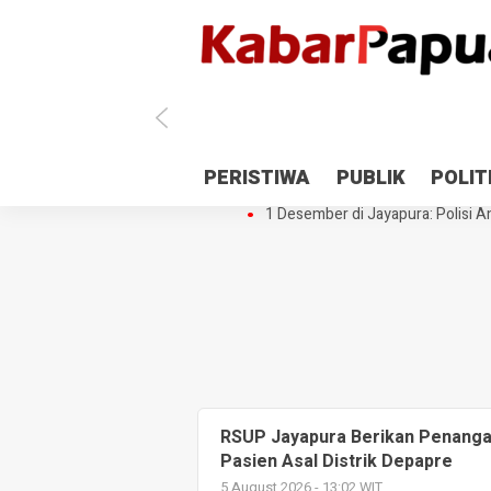
Antisipasi 1 Desember, TNI Polri 
PERISTIWA
PUBLIK
POLIT
Gedung Perpustakaan SMPN 5 Se
1 Desember di Jayapura: Polisi Am
RSUP Jayapura Berikan Penanga
Pasien Asal Distrik Depapre
5 August 2026 - 13:02 WIT