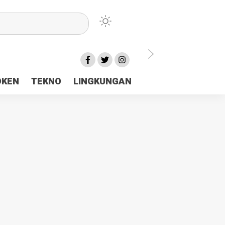
lu Ceria Tanah Papua
OKEN
TEKNO
LINGKUNGAN
aerah Rp23 Miliar Disorot