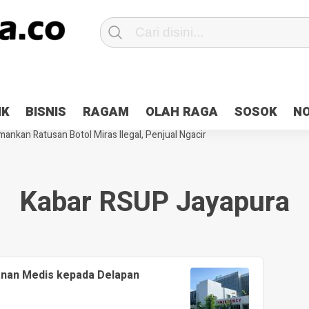
Patroli 2×24 jam di Kota Jayapura
Pesan Sejuk Polri di Deklarasi Pemi
IK
BISNIS
RAGAM
OLAH RAGA
SOSOK
N
ntani Terbakar
Hibah Pilkada Jayapura Cair 10 Persen, Deposit Kas D
ankan Ratusan Botol Miras Ilegal, Penjual Ngacir
Kabar RSUP Jayapura
nan Medis kepada Delapan