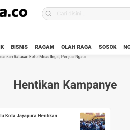
Patroli 2×24 jam di Kota Jayapura
Pesan Sejuk Polri di Deklarasi Pemi
IK
BISNIS
RAGAM
OLAH RAGA
SOSOK
N
ntani Terbakar
Hibah Pilkada Jayapura Cair 10 Persen, Deposit Kas D
ankan Ratusan Botol Miras Ilegal, Penjual Ngacir
Hentikan Kampanye
lu Kota Jayapura Hentikan