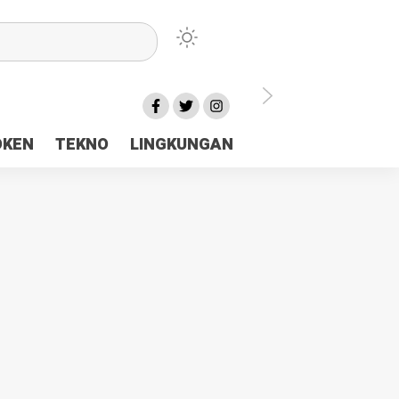
lu Ceria Tanah Papua
OKEN
TEKNO
LINGKUNGAN
aerah Rp23 Miliar Disorot