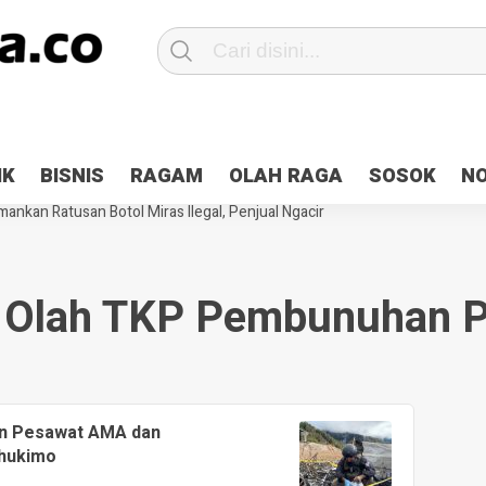
Patroli 2×24 jam di Kota Jayapura
Pesan Sejuk Polri di Deklarasi Pemi
IK
BISNIS
RAGAM
OLAH RAGA
SOSOK
N
ntani Terbakar
Hibah Pilkada Jayapura Cair 10 Persen, Deposit Kas D
ankan Ratusan Botol Miras Ilegal, Penjual Ngacir
l Olah TKP Pembunuhan Pi
an Pesawat AMA dan
ahukimo