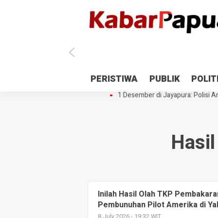
Antisipasi 1 Desember, TNI Polri 
PERISTIWA
PUBLIK
POLIT
Gedung Perpustakaan SMPN 5 Se
1 Desember di Jayapura: Polisi Am
Hasi
Inilah Hasil Olah TKP Pembakar
Pembunuhan Pilot Amerika di Y
8 July 2026 - 19:32 WIT