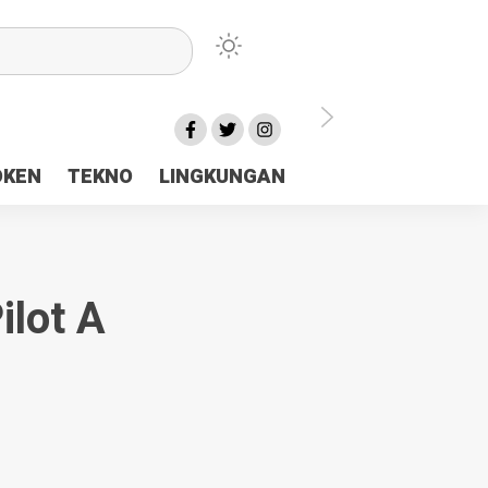
lu Ceria Tanah Papua
OKEN
TEKNO
LINGKUNGAN
aerah Rp23 Miliar Disorot
lot A