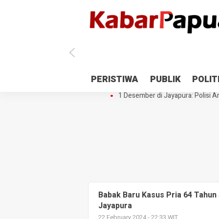
Antisipasi 1 Desember, TNI Polri 
PERISTIWA
PUBLIK
POLIT
Gedung Perpustakaan SMPN 5 Se
1 Desember di Jayapura: Polisi Am
Babak Baru Kasus Pria 64 Tahun 
Jayapura
22 February 2024 - 22:33 WIT