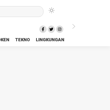
lu Ceria Tanah Papua
OKEN
TEKNO
LINGKUNGAN
aerah Rp23 Miliar Disorot