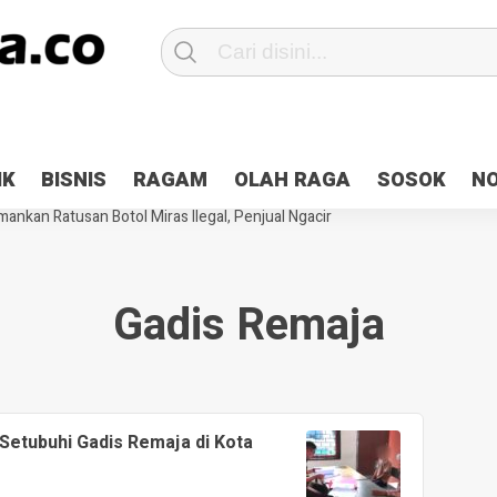
Patroli 2×24 jam di Kota Jayapura
Pesan Sejuk Polri di Deklarasi Pemi
IK
BISNIS
RAGAM
OLAH RAGA
SOSOK
N
ntani Terbakar
Hibah Pilkada Jayapura Cair 10 Persen, Deposit Kas D
ankan Ratusan Botol Miras Ilegal, Penjual Ngacir
Gadis Remaja
Setubuhi Gadis Remaja di Kota