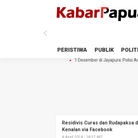
Antisipasi 1 Desember, TNI Polri 
PERISTIWA
PUBLIK
POLIT
Gedung Perpustakaan SMPN 5 Se
1 Desember di Jayapura: Polisi Am
Residivis Curas dan Rudapaksa 
Kenalan via Facebook
8 April 2024 - 18:37 WIT