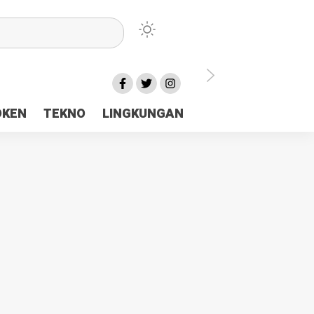
lu Ceria Tanah Papua
OKEN
TEKNO
LINGKUNGAN
aerah Rp23 Miliar Disorot