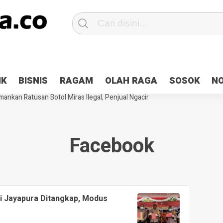
Patroli 2×24 jam di Kota Jayapura
Pesan Sejuk Polri di Deklarasi Pemi
IK
BISNIS
RAGAM
OLAH RAGA
SOSOK
N
ntani Terbakar
Hibah Pilkada Jayapura Cair 10 Persen, Deposit Kas D
ankan Ratusan Botol Miras Ilegal, Penjual Ngacir
Facebook
di Jayapura Ditangkap, Modus