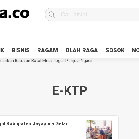
Patroli 2×24 jam di Kota Jayapura
Pesan Sejuk Polri di Deklarasi Pemi
IK
BISNIS
RAGAM
OLAH RAGA
SOSOK
N
ntani Terbakar
Hibah Pilkada Jayapura Cair 10 Persen, Deposit Kas D
ankan Ratusan Botol Miras Ilegal, Penjual Ngacir
E-KTP
pil Kabupaten Jayapura Gelar