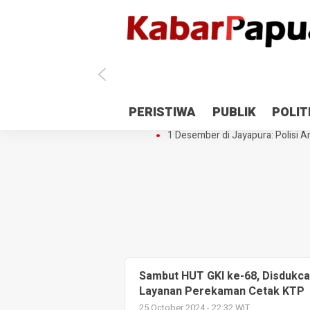
Antisipasi 1 Desember, TNI Polri 
PERISTIWA
PUBLIK
POLIT
Gedung Perpustakaan SMPN 5 Se
1 Desember di Jayapura: Polisi Am
Sambut HUT GKI ke-68, Disdukca
Layanan Perekaman Cetak KTP
25 October 2024 - 22:32 WIT