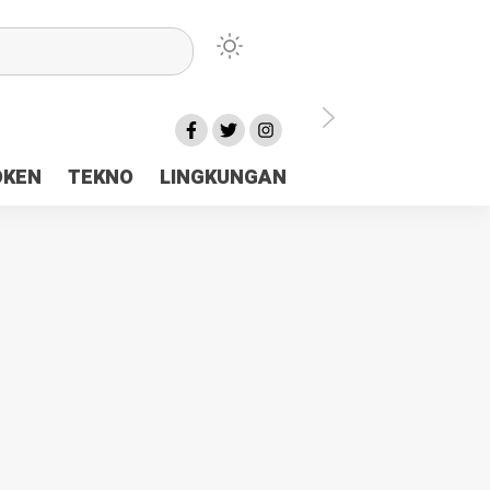
lu Ceria Tanah Papua
OKEN
TEKNO
LINGKUNGAN
aerah Rp23 Miliar Disorot