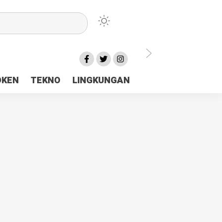
lu Ceria Tanah Papua
OKEN
TEKNO
LINGKUNGAN
aerah Rp23 Miliar Disorot