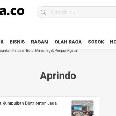
Patroli 2×24 jam di Kota Jayapura
Pesan Sejuk Polri di Deklarasi Pemi
IK
BISNIS
RAGAM
OLAH RAGA
SOSOK
N
ntani Terbakar
Hibah Pilkada Jayapura Cair 10 Persen, Deposit Kas D
ankan Ratusan Botol Miras Ilegal, Penjual Ngacir
Aprindo
 Kumpulkan Distributor Jaga