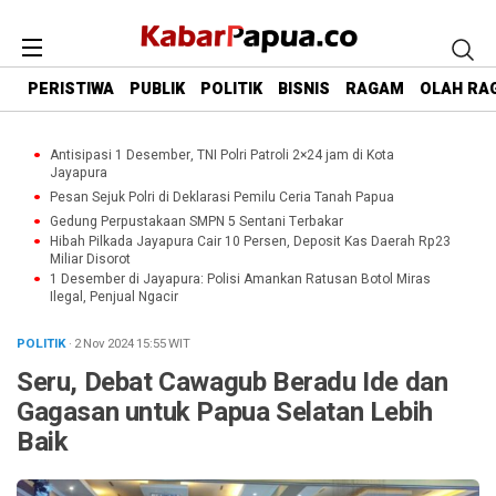
PERISTIWA
PUBLIK
POLITIK
BISNIS
RAGAM
OLAH RA
Antisipasi 1 Desember, TNI Polri Patroli 2×24 jam di Kota
Jayapura
Pesan Sejuk Polri di Deklarasi Pemilu Ceria Tanah Papua
Gedung Perpustakaan SMPN 5 Sentani Terbakar
Hibah Pilkada Jayapura Cair 10 Persen, Deposit Kas Daerah Rp23
Miliar Disorot
1 Desember di Jayapura: Polisi Amankan Ratusan Botol Miras
Ilegal, Penjual Ngacir
POLITIK
· 2 Nov 2024
15:55
WIT
Seru, Debat Cawagub Beradu Ide dan
Gagasan untuk Papua Selatan Lebih
Baik