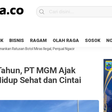
Patroli 2×24 jam di Kota Jayapura
Pesan Sejuk Polri di Deklarasi Pemi
IK
BISNIS
RAGAM
OLAH RAGA
SOSOK
N
ntani Terbakar
Hibah Pilkada Jayapura Cair 10 Persen, Deposit Kas D
ankan Ratusan Botol Miras Ilegal, Penjual Ngacir
Tahun, PT MGM Ajak
idup Sehat dan Cintai