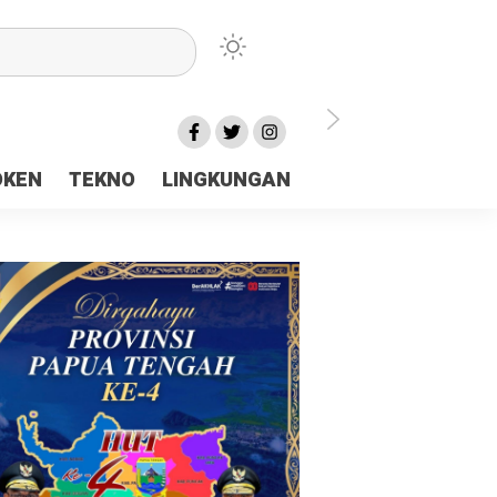
lu Ceria Tanah Papua
OKEN
TEKNO
LINGKUNGAN
aerah Rp23 Miliar Disorot