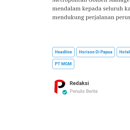
mendalam kepada seluruh ka
mendukung perjalanan perus
Headline
Horison Di Papua
Hotel
PT MGM
Redaksi
Penulis Berita