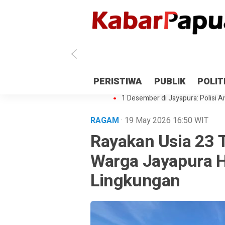
Antisipasi 1 Desember, TNI Polri 
PERISTIWA
PUBLIK
POLIT
Gedung Perpustakaan SMPN 5 Se
1 Desember di Jayapura: Polisi Am
RAGAM
· 19 May 2026
16:50
WIT
Rayakan Usia 23 
Warga Jayapura H
Lingkungan