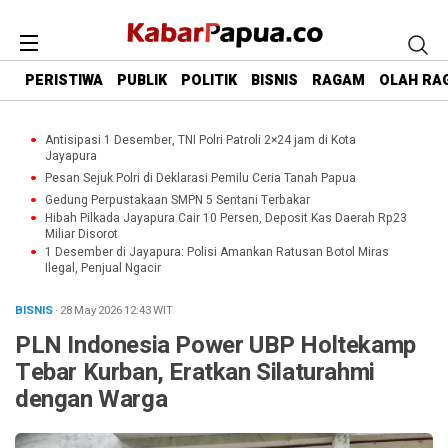
PERISTIWA
PUBLIK
POLITIK
BISNIS
RAGAM
OLAH RA
Antisipasi 1 Desember, TNI Polri Patroli 2×24 jam di Kota
Jayapura
Pesan Sejuk Polri di Deklarasi Pemilu Ceria Tanah Papua
Gedung Perpustakaan SMPN 5 Sentani Terbakar
Hibah Pilkada Jayapura Cair 10 Persen, Deposit Kas Daerah Rp23
Miliar Disorot
1 Desember di Jayapura: Polisi Amankan Ratusan Botol Miras
Ilegal, Penjual Ngacir
BISNIS
· 28 May 2026
12:43
WIT
PLN Indonesia Power UBP Holtekamp
Tebar Kurban, Eratkan Silaturahmi
dengan Warga