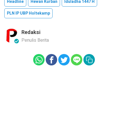
Headline
Hewan Kurban
Iduladha 1447 H
PLN IP UBP Holtekamp
Redaksi
Penulis Berita