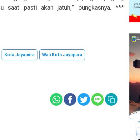
u saat pasti akan jatuh,” pungkasnya. ***
Kota Jayapura
Wali Kota Jayapura