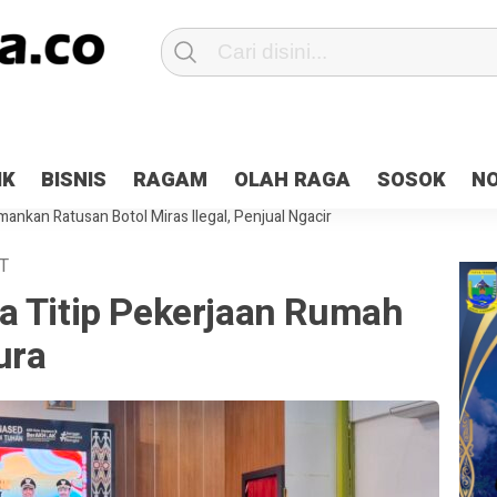
Patroli 2×24 jam di Kota Jayapura
Pesan Sejuk Polri di Deklarasi Pemi
IK
BISNIS
RAGAM
OLAH RAGA
SOSOK
N
ntani Terbakar
Hibah Pilkada Jayapura Cair 10 Persen, Deposit Kas D
ankan Ratusan Botol Miras Ilegal, Penjual Ngacir
T
a Titip Pekerjaan Rumah
ura