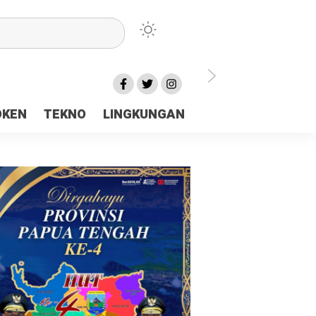
lu Ceria Tanah Papua
OKEN
TEKNO
LINGKUNGAN
aerah Rp23 Miliar Disorot