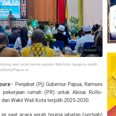
Perbesar
bong saat serah terime jabatan Wali Kota Jayapura tepilih
lda/KabarPapua.co
pura
– Penjabat (Pj) Gubernur Papua, Ramses
 pekerjaan rumah (PR) untuk Abisai Rollo-
 dan Wakil Wali Kota terpilih 2025-2030.
 saat acara serah terima jabatan (sertijab)