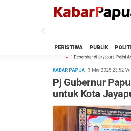
Antisipasi 1 Desember, TNI Polri 
PERISTIWA
PUBLIK
POLIT
Gedung Perpustakaan SMPN 5 Se
1 Desember di Jayapura: Polisi Am
KABAR PAPUA
· 3 Mar 2025
23:52
WI
Pj Gubernur Papu
untuk Kota Jayap