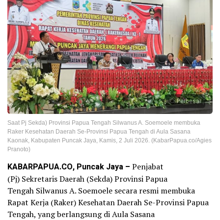
Perbesar
Saat Pj Sekda) Provinsi Papua Tengah Silwanus A. Soemoele membuka
Raker Kesehatan Daerah Se-Provinsi Papua Tengah di Aula Sasana
Kaonak, Kabupaten Puncak Jaya, Kamis, 2 Juli 2026. (KabarPapua.co/Agies
Pranoto)
KABARPAPUA.CO, Puncak Jaya –
Penjabat
(Pj) Sekretaris Daerah (Sekda) Provinsi Papua
Tengah Silwanus A. Soemoele secara resmi membuka
Rapat Kerja (Raker) Kesehatan Daerah Se-Provinsi Papua
Tengah, yang berlangsung di Aula Sasana