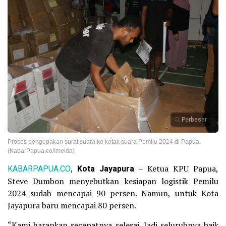
Perbesar
Proses pengepakan surat suara ke kotak suara Pemilu 2024 di Papua.
(KabarPapua.co/Imelda)
KABARPAPUA.CO
,
Kota Jayapura
– Ketua KPU Papua,
Steve Dumbon menyebutkan kesiapan logistik Pemilu
2024 sudah mencapai 90 persen. Namun, untuk Kota
Jayapura baru mencapai 80 persen.
“Kami harapkan secepatnya selesai. Jadi seluruhnya baik