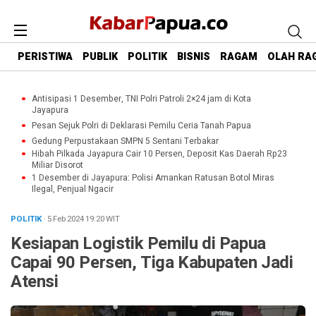
PERISTIWA
PUBLIK
POLITIK
BISNIS
RAGAM
OLAH RA
Antisipasi 1 Desember, TNI Polri Patroli 2×24 jam di Kota
Jayapura
Pesan Sejuk Polri di Deklarasi Pemilu Ceria Tanah Papua
Gedung Perpustakaan SMPN 5 Sentani Terbakar
Hibah Pilkada Jayapura Cair 10 Persen, Deposit Kas Daerah Rp23
Miliar Disorot
1 Desember di Jayapura: Polisi Amankan Ratusan Botol Miras
Ilegal, Penjual Ngacir
POLITIK
· 5 Feb 2024
19:20
WIT
Kesiapan Logistik Pemilu di Papua
Capai 90 Persen, Tiga Kabupaten Jadi
Atensi