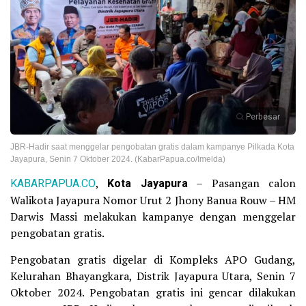
Perbesar
JBR-Hadir saat menggelar pengobatan gratis dalam kampanye Pilkada Kota
Jayapura, Senin 7 Oktober 2024. (KabarPapua.co/Imelda)
KABARPAPUA.CO
,
Kota Jayapura
– Pasangan calon
Walikota Jayapura Nomor Urut 2 Jhony Banua Rouw – HM
Darwis Massi melakukan kampanye dengan menggelar
pengobatan gratis.
Pengobatan gratis digelar di Kompleks APO Gudang,
Kelurahan Bhayangkara, Distrik Jayapura Utara, Senin 7
Oktober 2024. Pengobatan gratis ini gencar dilakukan