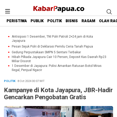
PERISTIWA
PUBLIK
POLITIK
BISNIS
RAGAM
OLAH RA
Antisipasi 1 Desember, TNI Polri Patroli 2×24 jam di Kota
Jayapura
Pesan Sejuk Polri di Deklarasi Pemilu Ceria Tanah Papua
Gedung Perpustakaan SMPN 5 Sentani Terbakar
Hibah Pilkada Jayapura Cair 10 Persen, Deposit Kas Daerah Rp23
Miliar Disorot
1 Desember di Jayapura: Polisi Amankan Ratusan Botol Miras
Ilegal, Penjual Ngacir
POLITIK
· 8 Oct 2024
00:07
WIT
Kampanye di Kota Jayapura, JBR-Hadir
Gencarkan Pengobatan Gratis