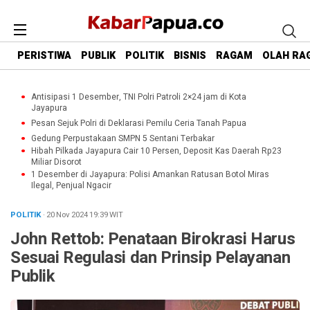
PERISTIWA
PUBLIK
POLITIK
BISNIS
RAGAM
OLAH RA
Antisipasi 1 Desember, TNI Polri Patroli 2×24 jam di Kota
Jayapura
Pesan Sejuk Polri di Deklarasi Pemilu Ceria Tanah Papua
Gedung Perpustakaan SMPN 5 Sentani Terbakar
Hibah Pilkada Jayapura Cair 10 Persen, Deposit Kas Daerah Rp23
Miliar Disorot
1 Desember di Jayapura: Polisi Amankan Ratusan Botol Miras
Ilegal, Penjual Ngacir
POLITIK
· 20 Nov 2024
19:39
WIT
John Rettob: Penataan Birokrasi Harus
Sesuai Regulasi dan Prinsip Pelayanan
Publik