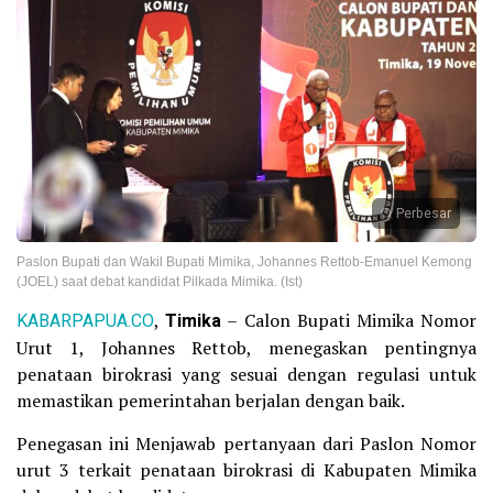
Perbesar
Paslon Bupati dan Wakil Bupati Mimika, Johannes Rettob-Emanuel Kemong
(JOEL) saat debat kandidat Pilkada Mimika. (Ist)
KABARPAPUA.CO
,
Timika
– Calon Bupati Mimika Nomor
Urut 1, Johannes Rettob, menegaskan pentingnya
penataan birokrasi yang sesuai dengan regulasi untuk
memastikan pemerintahan berjalan dengan baik.
Penegasan ini Menjawab pertanyaan dari Paslon Nomor
urut 3 terkait penataan birokrasi di Kabupaten Mimika