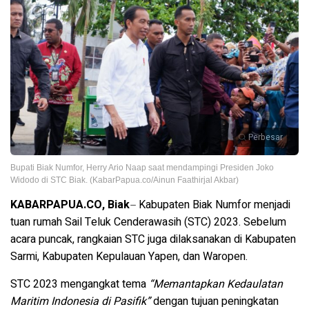
Perbesar
Bupati Biak Numfor, Herry Ario Naap saat mendampingi Presiden Joko
Widodo di STC Biak. (KabarPapua.co/Ainun Faathirjal Akbar)
KABARPAPUA.CO, Biak
–
Kabupaten Biak Numfor menjadi
tuan rumah Sail Teluk Cenderawasih (STC) 2023. Sebelum
acara puncak, rangkaian STC juga dilaksanakan di Kabupaten
Sarmi, Kabupaten Kepulauan Yapen, dan Waropen.
STC 2023 mengangkat tema
“Memantapkan Kedaulatan
Maritim Indonesia di Pasifik”
dengan tujuan peningkatan