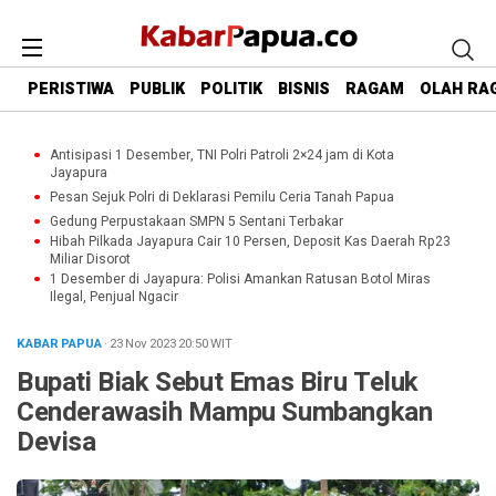
PERISTIWA
PUBLIK
POLITIK
BISNIS
RAGAM
OLAH RA
Antisipasi 1 Desember, TNI Polri Patroli 2×24 jam di Kota
Jayapura
Pesan Sejuk Polri di Deklarasi Pemilu Ceria Tanah Papua
Gedung Perpustakaan SMPN 5 Sentani Terbakar
Hibah Pilkada Jayapura Cair 10 Persen, Deposit Kas Daerah Rp23
Miliar Disorot
1 Desember di Jayapura: Polisi Amankan Ratusan Botol Miras
Ilegal, Penjual Ngacir
KABAR PAPUA
· 23 Nov 2023
20:50
WIT
Bupati Biak Sebut Emas Biru Teluk
Cenderawasih Mampu Sumbangkan
Devisa