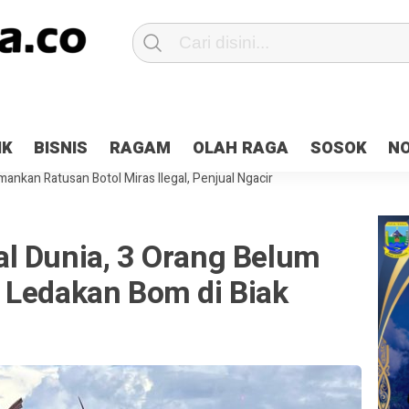
Patroli 2×24 jam di Kota Jayapura
Pesan Sejuk Polri di Deklarasi Pemi
IK
BISNIS
RAGAM
OLAH RAGA
SOSOK
N
ntani Terbakar
Hibah Pilkada Jayapura Cair 10 Persen, Deposit Kas D
ankan Ratusan Botol Miras Ilegal, Penjual Ngacir
l Dunia, 3 Orang Belum
 Ledakan Bom di Biak