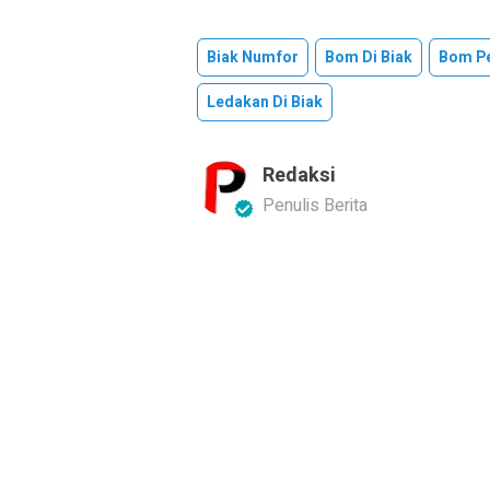
Biak Numfor
Bom Di Biak
Bom Pe
Ledakan Di Biak
Redaksi
Penulis Berita