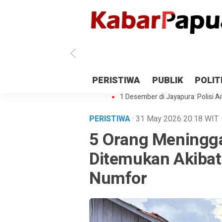
Antisipasi 1 Desember, TNI Polri 
PERISTIWA
PUBLIK
POLIT
Gedung Perpustakaan SMPN 5 Se
1 Desember di Jayapura: Polisi Am
PERISTIWA
· 31 May 2026
20:18
WIT
5 Orang Meningga
Ditemukan Akibat
Numfor