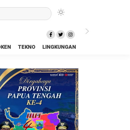
lu Ceria Tanah Papua
OKEN
TEKNO
LINGKUNGAN
aerah Rp23 Miliar Disorot