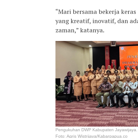
“Mari bersama bekerja keras
yang kreatif, inovatif, dan
zaman,” katanya.
Pengukuhan DWP Kabupaten Jayawijaya.
Foto: Agris Wistrijaya/Kabarpapua.co