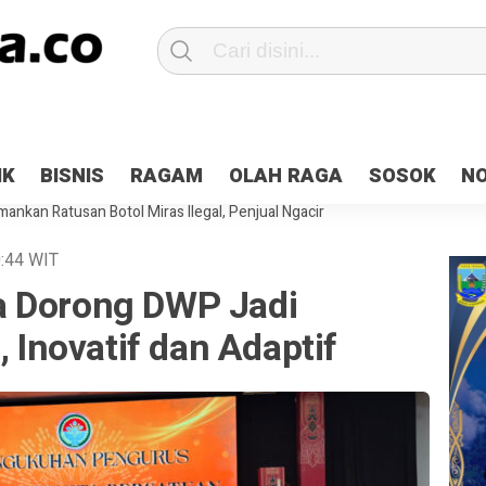
Patroli 2×24 jam di Kota Jayapura
Pesan Sejuk Polri di Deklarasi Pemi
IK
BISNIS
RAGAM
OLAH RAGA
SOSOK
N
ntani Terbakar
Hibah Pilkada Jayapura Cair 10 Persen, Deposit Kas D
ankan Ratusan Botol Miras Ilegal, Penjual Ngacir
:44
WIT
a Dorong DWP Jadi
, Inovatif dan Adaptif