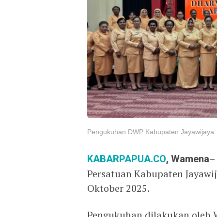
Pengukuhan DWP Kabupaten Jayawijaya. F
KABARPAPUA.CO
, Wamena
–
Persatuan Kabupaten Jayawij
Oktober 2025.
Pengukuhan dilakukan oleh 