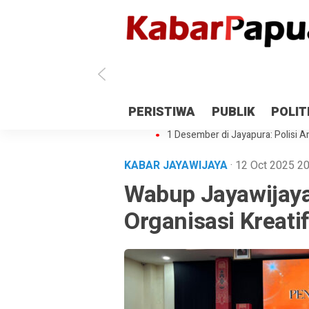
Antisipasi 1 Desember, TNI Polri 
PERISTIWA
PUBLIK
POLIT
Gedung Perpustakaan SMPN 5 Se
1 Desember di Jayapura: Polisi Am
KABAR JAYAWIJAYA
· 12 Oct 2025
20
Wabup Jayawijay
Organisasi Kreatif