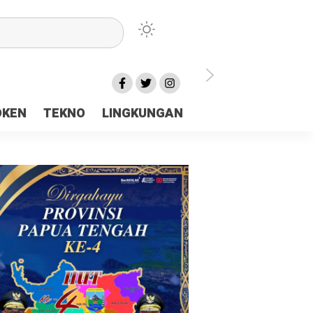
lu Ceria Tanah Papua
OKEN
TEKNO
LINGKUNGAN
aerah Rp23 Miliar Disorot