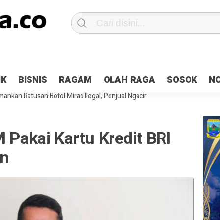
Patroli 2×24 jam di Kota Jayapura
Pesan Sejuk Polri di Deklarasi Pemi
IK
BISNIS
RAGAM
OLAH RAGA
SOSOK
N
ntani Terbakar
Hibah Pilkada Jayapura Cair 10 Persen, Deposit Kas D
ankan Ratusan Botol Miras Ilegal, Penjual Ngacir
M Pakai Kartu Kredit BRI
in