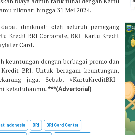
askan biaya admin tarik tunai dengan Kartu
kamu nikmati hingga 31 Mei 2024.
dapat dinikmati oleh seluruh pemegang
rtu Kredit BRI Corporate, BRI Kartu Kredit
ylater Card.
raih keuntungan dengan berbagai promo dan
 Kredit BRI. Untuk beragam keuntungan,
karang juga. Sebab, #KartuKreditBRI
uhi kebutuhanmu.
***(Advertorial)
at Indonesia
BRI
BRI Card Center