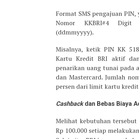
Format SMS pengajuan PIN, ya
Nomor KKBRI#4 Digit T
(ddmmyyyy).
Misalnya, ketik PIN KK 51
Kartu Kredit BRI aktif d
penarikan uang tunai pada a
dan Mastercard. Jumlah nom
persen dari limit kartu kredi
Cashback
dan
B
ebas
B
iaya
A
Melihat kebutuhan tersebut
Rp 100.000 setiap melakuka