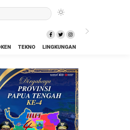
lu Ceria Tanah Papua
OKEN
TEKNO
LINGKUNGAN
aerah Rp23 Miliar Disorot