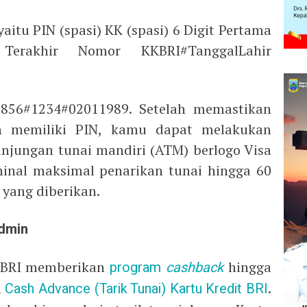
itu PIN (spasi) KK (spasi) 6 Digit Pertama
erakhir Nomor KKBRI#TanggalLahir
8856#1234#02011989. Setelah memastikan
an memiliki PIN, kamu dapat melakukan
njungan tunai mandiri (ATM) berlogo Visa
inal maksimal penarikan tunai hingga 60
t yang diberikan.
dmin
 BRI memberikan
program
cashback
hingga
n
Cash Advance (Tarik Tunai) Kartu Kredit BRI
.