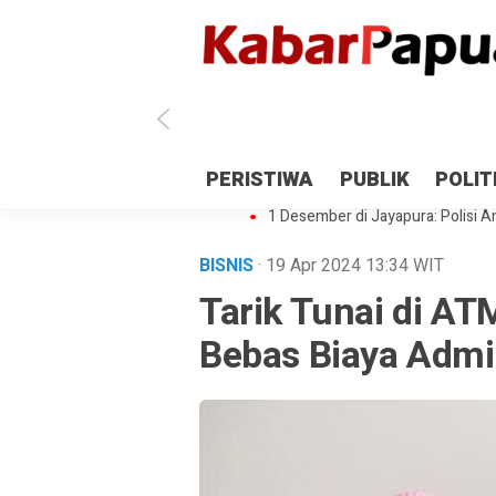
Antisipasi 1 Desember, TNI Polri 
PERISTIWA
PUBLIK
POLIT
Gedung Perpustakaan SMPN 5 Se
1 Desember di Jayapura: Polisi Am
BISNIS
· 19 Apr 2024
13:34
WIT
Tarik Tunai di AT
Bebas Biaya Adm