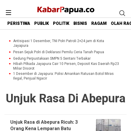
PERISTIWA
PUBLIK
POLITIK
BISNIS
RAGAM
OLAH RA
Antisipasi 1 Desember, TNI Polri Patroli 2×24 jam di Kota
Jayapura
Pesan Sejuk Polri di Deklarasi Pemilu Ceria Tanah Papua
Gedung Perpustakaan SMPN 5 Sentani Terbakar
Hibah Pilkada Jayapura Cair 10 Persen, Deposit Kas Daerah Rp23
Miliar Disorot
1 Desember di Jayapura: Polisi Amankan Ratusan Botol Miras
Ilegal, Penjual Ngacir
Unjuk Rasa Di Abepura
Unjuk Rasa di Abepura Ricuh: 3
Orang Kena Lemparan Batu