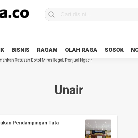
Patroli 2×24 jam di Kota Jayapura
Pesan Sejuk Polri di Deklarasi Pemi
IK
BISNIS
RAGAM
OLAH RAGA
SOSOK
N
ntani Terbakar
Hibah Pilkada Jayapura Cair 10 Persen, Deposit Kas D
ankan Ratusan Botol Miras Ilegal, Penjual Ngacir
Unair
kukan Pendampingan Tata