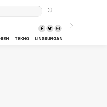
lu Ceria Tanah Papua
OKEN
TEKNO
LINGKUNGAN
aerah Rp23 Miliar Disorot