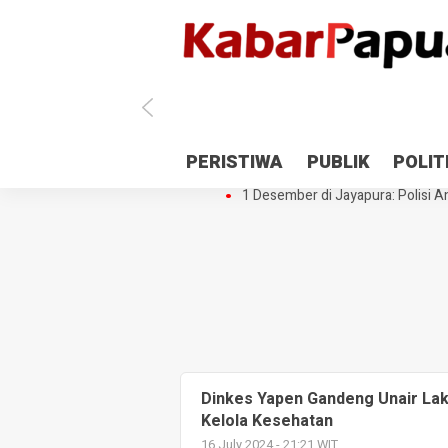
Antisipasi 1 Desember, TNI Polri 
PERISTIWA
PUBLIK
POLIT
Gedung Perpustakaan SMPN 5 Se
1 Desember di Jayapura: Polisi Am
Dinkes Yapen Gandeng Unair La
Kelola Kesehatan
16 July 2024 - 21:21 WIT